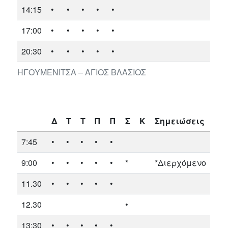
14:15
•
•
•
•
•
17:00
•
•
•
•
•
20:30
•
•
•
•
•
ΗΓΟΥΜΕΝΙΤΣΑ – ΑΓΙΟΣ ΒΛΑΣΙΟΣ
Δ
Τ
Τ
Π
Π
Σ
Κ
Σημειώσεις
7:45
•
•
•
•
•
9:00
•
•
•
•
•
*
*Διερχόμενο
11.30
•
•
•
•
•
12.30
•
13:30
•
•
•
•
•