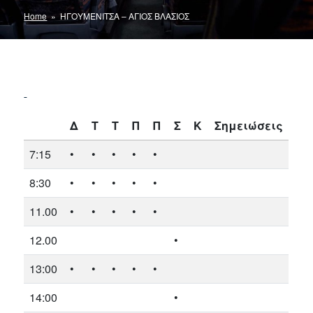
Home
» ΗΓΟΥΜΕΝΙΤΣΑ – ΑΓΙΟΣ ΒΛΑΣΙΟΣ
Δ
Τ
Τ
Π
Π
Σ
Κ
Σημειώσεις
7:15
•
•
•
•
•
8:30
•
•
•
•
•
11.00
•
•
•
•
•
12.00
•
13:00
•
•
•
•
•
14:00
•